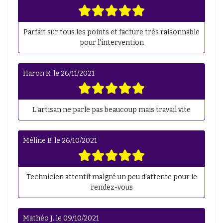
Parfait sur tous les points et facture très raisonnable
pour l'intervention
Haron R.
le
26/11/2021
L'artisan ne parle pas beaucoup mais travail vite
Méline B.
le
26/10/2021
Technicien attentif malgré un peu d'attente pour le
rendez-vous
Mathéo J.
le
09/10/2021