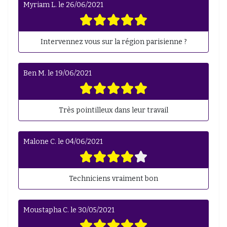
Myriam L.
le
26/06/2021
Intervennez vous sur la région parisienne ?
Ben M.
le
19/06/2021
Très pointilleux dans leur travail
Malone C.
le
04/06/2021
Techniciens vraiment bon
Moustapha C.
le
30/05/2021