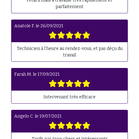
retard mais a travaillé très rapidement et
parfaitement
Anatole F.
le
26/09/2021
Technicien à l'heure au rendez-vous, et pas déçu du
travail
Farah M.
le
17/09/2021
Intervenant très efficace
Angelo C.
le
19/07/2021
Tarifs pas trop chers et intéressants