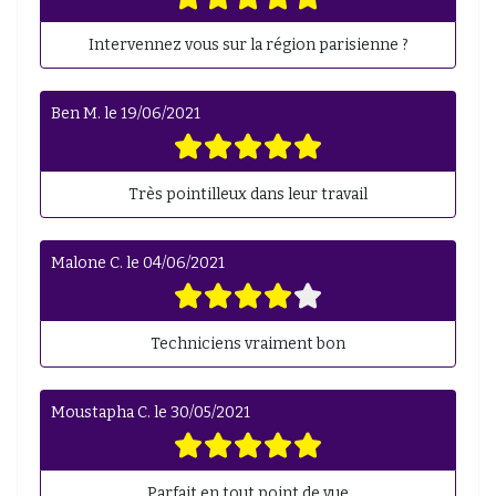
Intervennez vous sur la région parisienne ?
Ben M.
le
19/06/2021
Très pointilleux dans leur travail
Malone C.
le
04/06/2021
Techniciens vraiment bon
Moustapha C.
le
30/05/2021
Parfait en tout point de vue