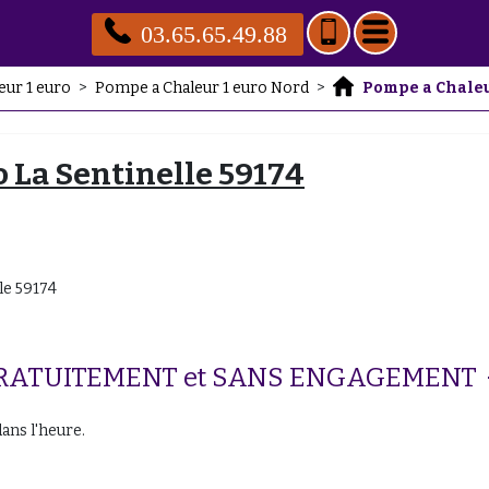
03.65.65.49.88
eur 1 euro
>
Pompe a Chaleur 1 euro Nord
>
Pompe a Chaleu
 La Sentinelle 59174
le 59174
ité GRATUITEMENT et SANS ENGAGEMENT
ans l'heure.