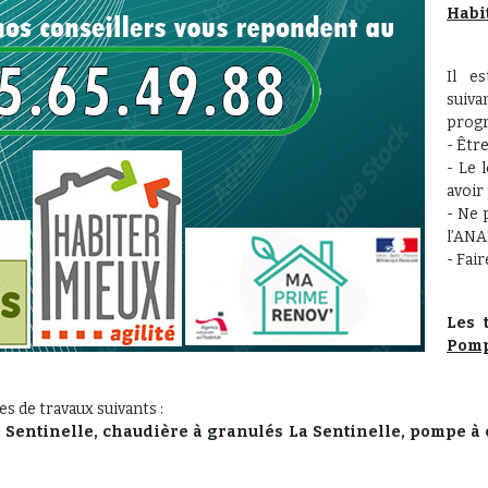
Habi
Il e
suiv
prog
- Êtr
- Le 
avoir 
- Ne 
l’ANA
- Fai
Les 
Pomp
es de travaux suivants :
 Sentinelle, chaudière à granulés
La Sentinelle, pompe à