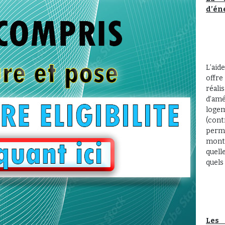
d’én
L’ai
offr
réal
d’am
loge
(cont
perme
monta
quell
quels
Les 