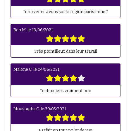
Intervennez vous sur la région parisienne ?
Ben M.
le
19/06/2021
Très pointilleux dans leur travail
Malone C.
le
04/06/2021
Techniciens vraiment bon
Moustapha C.
le
30/05/2021
Parfait en tout point de vue