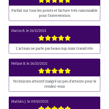
Parfait sur tous les points et facture très raisonnable
pour l'intervention
Haron R.
le
26/11/2021
L'artisan ne parle pas beaucoup mais travail vite
Méline B.
le
26/10/2021
Technicien attentif malgré un peu d'attente pour le
rendez-vous
Mathéo J.
le
09/10/2021