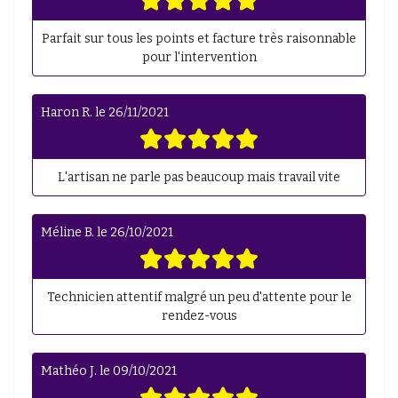
Parfait sur tous les points et facture très raisonnable
pour l'intervention
Haron R.
le
26/11/2021
L'artisan ne parle pas beaucoup mais travail vite
Méline B.
le
26/10/2021
Technicien attentif malgré un peu d'attente pour le
rendez-vous
Mathéo J.
le
09/10/2021